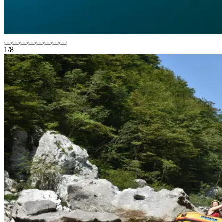
1
/
8