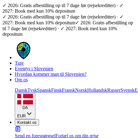
✓ 2026: Gratis afbestilling op til 7 dage før (rejsekreditter) · ✓
2027: Book med kun 10% depositum
✓ 2026: Gratis afbestilling op til 7 dage før (rejsekreditter) · ✓
2027: Book med kun 10% depositum
✓ 2026: Gratis afbestilling op
til 7 dage før (rejsekreditter) · ✓ 2027: Book med kun 10%
depositum
Ture
Eventyr i Slovenien
Hvordan kommer man til Slovenien?
Om os
Dansk
Tysk
Spansk
Finsk
Fransk
Norsk
Hollandsk
Russer
Svensk
E
DA
EUR
Kontakt os
Send en forespørgsel
Fortæl os om din rejse