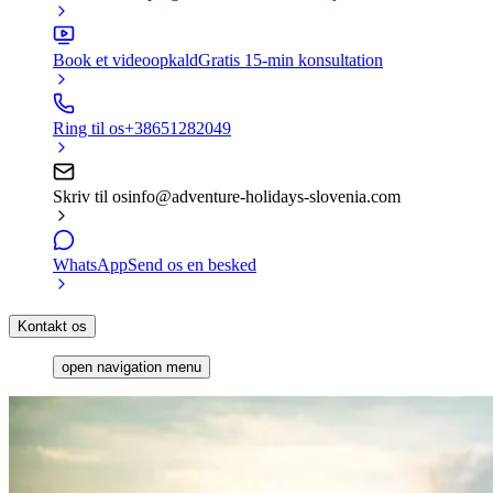
Book et videoopkald
Gratis 15-min konsultation
Ring til os
+38651282049
Skriv til os
info@adventure-holidays-slovenia.com
WhatsApp
Send os en besked
Kontakt os
open navigation menu