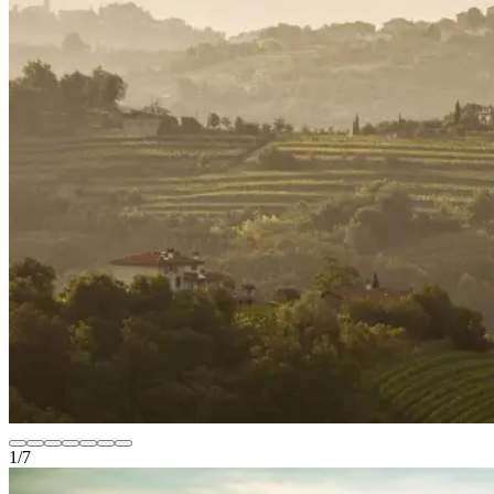
1
/
7